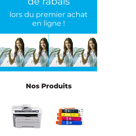
de rabais
lors du premier achat
en ligne !
Call us
Call us
Call us
Call us
now:
now:
now:
now:
Nos Produits