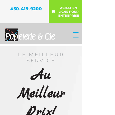
ACHAT EN
450-419-9200
LIGNE POUR
ENTREPRISE
LE MEILLEUR
SERVICE
Au
Meilleur
Prix!